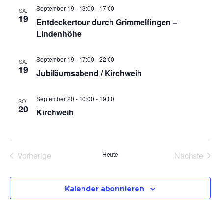
r
a
r
September 19 - 13:00
-
17:00
SA.
m
19
n
Entdeckertour durch Grimmelfingen –
a
w
a
Lindenhöhe
s
ä
n
h
t
September 19 - 17:00
-
22:00
n
SA.
l
19
Jubiläumsabend / Kirchweih
a
e
s
s
n
l
September 20 - 10:00
-
19:00
SO.
.
20
t
Kirchweih
t
t
u
a
n
a
Vorherige
Heute
Nächste
l
Veranstaltungen
Veransta
g
l
Kalender abonnieren
A
t
n