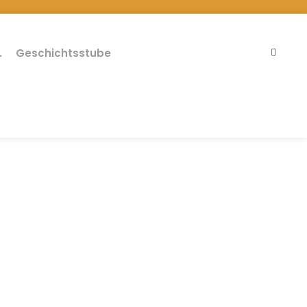
.
Geschichtsstube
 für die Ortschaft
0