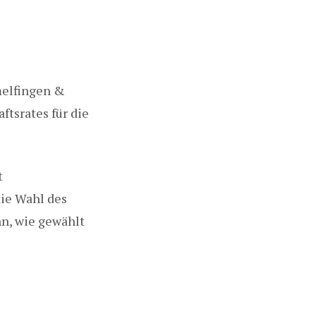
melfingen &
tsrates für die
t
die Wahl des
nn, wie gewählt