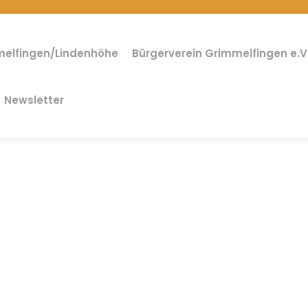
elfingen/Lindenhöhe
Bürgerverein Grimmelfingen e.V
Newsletter
: Wahl eines Ortschaftsrates
Grimmelfingen-Lindenhöhe
INES HILSBERG
BETEILIGUNG GRIMMELFINGEN + LINDENHÖHE