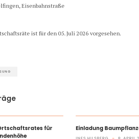
lfingen, Eisenbahnstraße
schaftsräte ist für den 05. Juli 2026 vorgesehen.
SSUNG
träge
INGEN +
GEN DER STADT ULM
BETEILIGUNG GRIMMELFINGEN +
Ortschaftsrates für
Einladung Baumpflanz
indenhöhe
INES HILSBERG
8. APRIL 